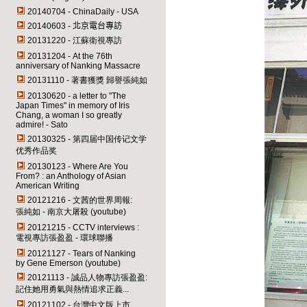
20140704 -
ChinaDaily
-
USA
20140603 -
北京電台專訪
20131220 - 江蘇衛視專訪
20131204 - At the 76th
anniversary of Nanking Massacre
20131110 - 著書獲獎 歸譽張純如
20130620 - a letter to "The
Japan Times" in memory of Iris
Chang, a woman I so greatly
admire! - Sato
20130325 - 第四届中国传记文学
优秀作品奖
20130123 - Where Are You
From? : an Anthology of Asian
American Writing
20121216 - 文茜的世界周報:
張純如 - 南京大屠殺 (youtube)
20121215 - CCTV interviews :
電視專訪張盈盈 - 環球聯播
20121127 - Tears of Nanking
by Gene Emerson (youtube)
20121113 - 誠品人物專訪張盈盈:
記住她用勇氣與熱情追求正義...
20121102 - 台灣中文版上市