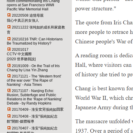
room commemorating Iris Chang
opens at San Francisco WWII
Pacific War Memorial Hall
20220508 追憶母親
我心中真正的女強人
20211222 张纯如的成长和家庭教
育
20210216 TNR: Can Historians
Be Traumatized by History
?
20201017
CCTV 中文國際
[2020 世界聽我說]
20191009 - On the Trail of Iris
Chang by Lisa Yin Zhang
20171121 - The ‘Western front’
of the war over ‘The Rape of
Nanking’ - Asia Times
20171107 - Nanjing Echo:
Illusion, Subterfuge and Public
Relations in the ‘Rape of Nanking’
Debate - by Randy Hopkins
20170409 - 淮安
女兒
張純如
回家
20170408 - 淮安"張純如紀念
館"開館-媒體報導
20170407 - 淮安"張純如紀念