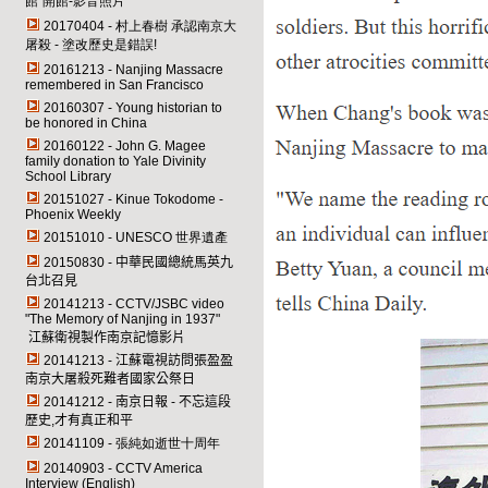
館"開館-影音照片
20170404 - 村上春樹 承認南京大
屠殺 - 塗改歷史是錯誤!
20161213 - Nanjing Massacre
remembered in San Francisco
20160307 - Young historian to
be honored in China
20160122 - John G. Magee
family donation to Yale Divinity
School Library
20151027 - Kinue Tokodome -
Phoenix Weekly
20151010 - UNESCO 世界遺產
20150830 -
中華民國總統馬英九
台北召見
20141213 -
CCTV/JSBC
video
"
The Memory of Nanjing in 1937
"
江蘇衛視製作南京記憶影片
20141213 -
江蘇電視訪問張盈盈
南京大屠殺死難者國家公祭日
20141212 -
南京日報 - 不忘這段
歷史,才有真正和平
20141109 - 張純如逝世十周年
20140903 - CCTV America
Interview (English)