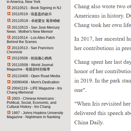
in America, New York
20110521 - Book Signing in NJ
20110519 - 張盈盈的啟示
20110518 - 卓絕愛女 風骨峭峻
20110515 - San Jose Mercury
News : Mother's New Memoir
20110514 - Los Altos Patch
Behind the Scenes
20110513 - San Francisco
Chronicle
20110508 - 祝福傷心媽媽
20110508 - World Journal
Magazine - 母親節特別報導
20110400 - Open Road Media
20090406 - Mom's Dedication
20041119 - LIFE Magazine - Iris
Chang Memorial
2003 - Chinese Americans :
Political, Social, Economic, and
Cultural History - Iris Chang
1997 - Johns Hopkins University
Magazine - Nightmare in Nanking