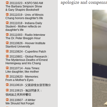
20111023 - KSFO 560 AM
The Barbara Simpson Show
& Gary Shapiro Bookshelf
20111019 - Univ. of Illinois
Chang honors daughter's life
20111018 - Indiana Daily
Student - Mother reflects on
daughter's life
20111003 - Radio Interview
The Dr. Peter Breggin Hour
20110826 - Hoover Institute
Stanford University
20110824 - Cupertino Patch
20110801 - Global Research :
The Mysterious Deaths of Ernest
Hemingway and Iris Chang
20110714 - Asia Times:
Like daughter, like mother
20110620 - Memories:
From a Mother's Eyes
20110619 - 父親節憶女甜苦難分
20110615 - 無語問蒼天：
張純如之死和抑鬱症
20110607 - A Writer
We Should Not Forget