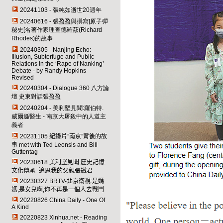
20241103 - 張純如逝世20週年
20240616 - 張盈盈與撰寫[原子彈
秘史[名著作家理查德羅茲(Richard
Rhodes)的故事
20240305 - Nanjing Echo:
Illusion, Subterfuge and Public
Relations in the ‘Rape of Nanking’
Debate - by Randy Hopkins
Revised
20240304 - Dialogue 360
八方論
壇 史東對話張盈盈
20240204 - 美利堅見聞:羅伯特.
威爾遜醫生 - 南京大屠殺中的人道主
義者
20231105
紀錄片”南京”背後的故
事 met with Ted Leonsis and Bill
Guttentag
20230618
美利堅見聞 歷史記憶.
文化傳承 -追思我的父親張鐵君
20230327 BRTV-
北京衛視:是媽
媽,是女兒啊,你不再是一個人去戰鬥
20220826 China Daily - One Of
A Kind
20220823 Xinhua.net - Reading