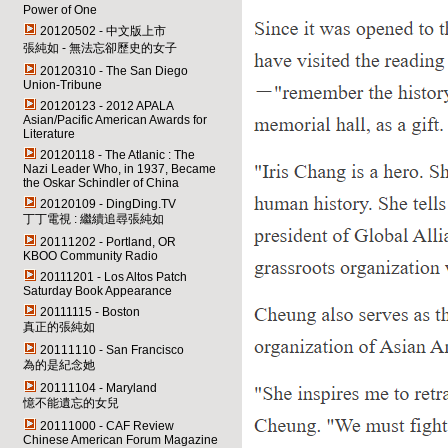
Power of One
20120502 - 中文版上市
張純如 - 無法忘卻歷史的女子
20120310 - The San Diego
Union-Tribune
20120123 - 2012 APALA
Asian/Pacific American Awards for
Literature
20120118 - The Atlanic : The
Nazi Leader Who, in 1937, Became
the Oskar Schindler of China
20120109 - DingDing.TV
丁丁電視 : 繼續追尋張純如
20111202 - Portland, OR
KBOO Community Radio
20111201 - Los Altos Patch
Saturday Book Appearance
20111115 - Boston
真正的張純如
20111110 - San Francisco
為的是紀念她
20111104 - Maryland
憶不能遺忘的女兒
20111000 - CAF Review
Chinese American Forum Magazine