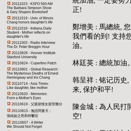
統加油, 一定要努
20111023 - KSFO 560 AM
The Barbara Simpson Show
正!
& Gary Shapiro Bookshelf
20111019 - Univ. of Illinois
Chang honors daughter's life
鄭增美 : 馬總統, 
20111018 - Indiana Daily
Student - Mother reflects on
我們看的到! 支持您
daughter's life
20111003 - Radio Interview
油。
The Dr. Peter Breggin Hour
20110826 - Hoover Institute
Stanford University
林廷英 : 總統加油
20110824 - Cupertino Patch
20110801 - Global Research :
The Mysterious Deaths of Ernest
Hemingway and Iris Chang
韩呈祥 : 铭记历史,
20110714 - Asia Times:
Like daughter, like mother
来, 保护和平!
20110620 - Memories:
From a Mother's Eyes
20110619 - 父親節憶女甜苦難分
陳金城 : 為人民
20110615 - 無語問蒼天：
空!
張純如之死和抑鬱症
20110607 - A Writer
We Should Not Forget