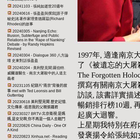
20241103 - 張純如逝世20週年
20240616 - 張盈盈與撰寫[原子彈
秘史[名著作家理查德羅茲(Richard
Rhodes)的故事
20240305 - Nanjing Echo:
Illusion, Subterfuge and Public
Relations in the ‘Rape of Nanking’
Debate - by Randy Hopkins
Revised
1997年, 適逢南京大
20240304 - Dialogue 360
八方論
壇 史東對話張盈盈
了《被遺忘的大屠殺：19
20240204 - 美利堅見聞:羅伯特.
威爾遜醫生 - 南京大屠殺中的人道主
The Forgotten H
義者
撰寫有關南京大屠
20231105
紀錄片”南京”背後的故
事 met with Ted Leonsis and Bill
訪談, 該書詳實描
Guttentag
20230618
美利堅見聞 歷史記憶.
暢銷排行榜10週, 
文化傳承 -追思我的父親張鐵君
起廣大迴響。
20230327 BRTV-
北京衛視:是媽
媽,是女兒啊,你不再是一個人去戰鬥
上星期我特別在府
20220826 China Daily - One Of
A Kind
發褒揚令給張純如
20220823 Xinhua.net - Reading