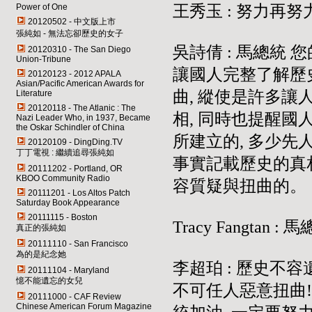
Power of One
王秀玉 : 努力再努
20120502 - 中文版上市
張純如 - 無法忘卻歷史的女子
吳詩倩 : 馬總統 
20120310 - The San Diego
Union-Tribune
讓國人完整了解歷史
20120123 - 2012 APALA
Asian/Pacific American Awards for
曲, 縱使是許多
Literature
20120118 - The Atlanic : The
相, 同時也提醒國
Nazi Leader Who, in 1937, Became
the Oskar Schindler of China
所建立的, 多少
20120109 - DingDing.TV
丁丁電視 : 繼續追尋張純如
事實記載歷史的真相
20111202 - Portland, OR
KBOO Community Radio
容質疑與扭曲的
20111201 - Los Altos Patch
Saturday Book Appearance
20111115 - Boston
Tracy Fangtan :
真正的張純如
20111110 - San Francisco
為的是紀念她
李超珀 : 歷史不容遺
20111104 - Maryland
憶不能遺忘的女兒
不可任人惡意扭曲!
20111000 - CAF Review
Chinese American Forum Magazine