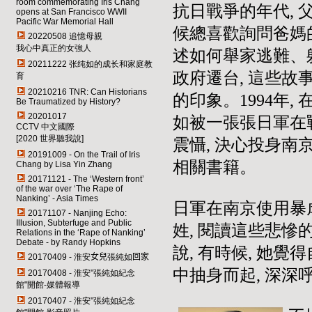
room commemorating Iris Chang
抗日戰爭的年代, 
opens at San Francisco WWII
Pacific War Memorial Hall
候總喜歡詢問爸媽
20220508 追憶母親
我心中真正的女強人
述如何舉家逃難、
20211222 张纯如的成长和家庭教
政府遷台, 這些
育
20210216 TNR: Can Historians
的印象。1994年,
Be Traumatized by History
?
20201017
如被一張張日軍在
CCTV 中文國際
[2020 世界聽我說]
震懾, 決心投身南
20191009 - On the Trail of Iris
相關書籍。
Chang by Lisa Yin Zhang
20171121 - The ‘Western front’
of the war over ‘The Rape of
Nanking’ - Asia Times
日軍在南京使用暴
20171107 - Nanjing Echo:
Illusion, Subterfuge and Public
姓, 閱讀這些悲
Relations in the ‘Rape of Nanking’
Debate - by Randy Hopkins
說, 有時候, 她
20170409 - 淮安
女兒
張純如
回家
中抽身而起, 深深
20170408 - 淮安"張純如紀念
館"開館-媒體報導
20170407 - 淮安"張純如紀念