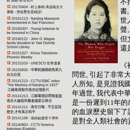
不
館"開館-影音照片
20170404 - 村上春樹 承認南京大
書
屠殺 - 塗改歷史是錯誤!
20161213 - Nanjing Massacre
世
remembered in San Francisco
聲
20160307 - Young historian to
be honored in China
但
20160122 - John G. Magee
family donation to Yale Divinity
還
School Library
20151027 - Kinue Tokodome -
Phoenix Weekly
20151010 - UNESCO 世界遺產
《
20150830 -
中華民國總統馬英九
問世, 引起了非常
台北召見
20141213 -
CCTV/JSBC
video
人所知, 是見證我
"
The Memory of Nanjing in 1937
"
江蘇衛視製作南京記憶影片
年過世, 我代表中
20141213 -
江蘇電視訪問張盈盈
是一份遲到11年
南京大屠殺死難者國家公祭日
20141212 -
南京日報 - 不忘這段
的血淚歷史留下了詳
歷史,才有真正和平
20141109 - 張純如逝世十周年
是對全人類社會
20140903 - CCTV America
Interview (English)