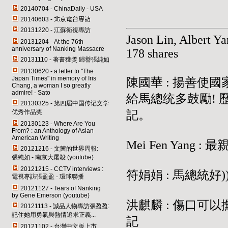
20140704 -
ChinaDaily
-
USA
20140603 -
北京電台專訪
20131220 - 江蘇衛視專訪
Jason Lin, Albert Ya
20131204 - At the 76th
anniversary of Nanking Massacre
178 shares
20131110 - 著書獲獎 歸譽張純如
20130620 - a letter to "The
Japan Times" in memory of Iris
陳國華 : 揚善使
Chang, a woman I so greatly
admire! - Sato
給馬總统多鼓勵! 
20130325 - 第四届中国传记文学
优秀作品奖
記。
20130123 - Where Are You
From? : an Anthology of Asian
American Writing
Mei Fen Yang 
20121216 - 文茜的世界周報:
張純如 - 南京大屠殺 (youtube)
20121215 - CCTV interviews :
符娟娟 : 馬總統好
電視專訪張盈盈 - 環球聯播
20121127 - Tears of Nanking
by Gene Emerson (youtube)
洪麒麟 : 傷口可
20121113 - 誠品人物專訪張盈盈:
記住她用勇氣與熱情追求正義...
記
20121102 - 台灣中文版上市