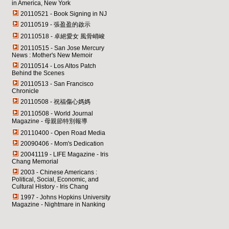
in America, New York
20110521 - Book Signing in NJ
20110519 - 張盈盈的啟示
20110518 - 卓絕愛女 風骨峭峻
20110515 - San Jose Mercury
News : Mother's New Memoir
20110514 - Los Altos Patch
Behind the Scenes
20110513 - San Francisco
Chronicle
20110508 - 祝福傷心媽媽
20110508 - World Journal
Magazine - 母親節特別報導
20110400 - Open Road Media
20090406 - Mom's Dedication
20041119 - LIFE Magazine - Iris
Chang Memorial
2003 - Chinese Americans :
Political, Social, Economic, and
Cultural History - Iris Chang
1997 - Johns Hopkins University
Magazine - Nightmare in Nanking