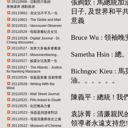
張絢欽 : 馬總統
20110606 - 活動照片集錦
座無虛席 感動落淚
日子, 及世界和平
20110602 - 寫女兒不平凡一生
意義
20110601 - The Globe and Mail
20110531 - Vancouver Observer
20110529 - 母親著書紀念女兒
Bruce Wu : 領袖晚
20110528 - Digital Journal - Dr.
Chang discusses…
20110527 - 加拿大多倫多會書迷
Sametha Hsin 
20110527 - Misremembering...
20110527 - 披露女兒真實一生
20110527 - The Atlantic - Justice
Bichngoc Ki
for Nanking Massacre
20110526 - 張盈盈新書 首刷售罄
油。。。。。。
20110526 - Writing With the
Wind
20110525 - Wall Street Journal
陳義平 : 總統 ! 
20110525 - Pills linked to Death
20110525 - 化悲慟為力量
袁詠菁 : 清廉親
20110523 - 張盈盈與讀者對話
20110523 - 母親寫書療喪女之痛
領導者永遠支持您!
20110522 - Museum of Chinese