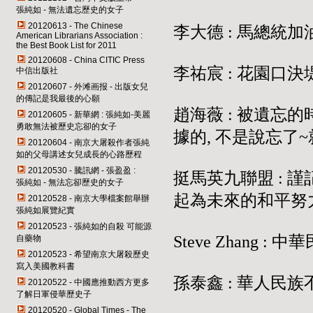
張純如 - 無法遺忘歷史的女子
20120613 - The Chinese
李大德 : 馬總統加
American Librarians Association :
the Best Book List for 2011
20120608 - China CITIC Press
李祐宸 : 花園口
中信出版社
20120607 - 外滩画报 - 出版女兒
的傳記是我最後的心願
趙海薇 : 被遺忘
20120605 - 新華網 : 張純如-美麗
勇敢無法被歷史忘卻的女子
據的, 不是說忘了
20120604 - 南京大屠殺作者張純
如的父母講述女兒成長的心路歷程
20120530 - 騰訊網 - 張盈盈 :
挺馬英九聯盟 : 
張純如 - 無法忘卻歷史的女子
起為未來的和平努力
20120528 - 南京大學檔案館舉辦
張純如展覽紀實
20120523 - 張純如的自殺 可能源
Steve Zhang : 
自藥物
20120523 - 希望南京大屠殺歷史
寫入美國教科書
孫泰鑫 : 華人民
20120522 - 中國應推動西方更多
了解日軍侵華歷史子
20120520 - Global Times - The