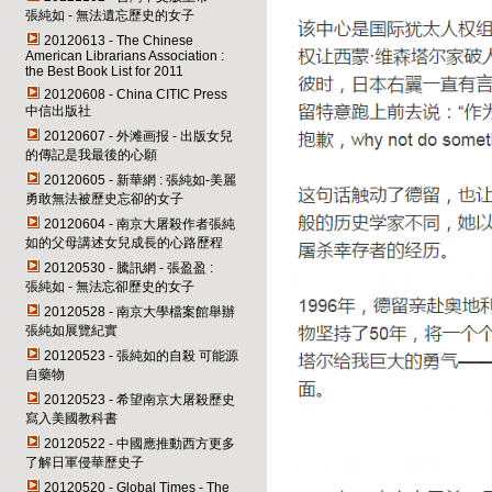
張純如 - 無法遺忘歷史的女子
20120613 - The Chinese
American Librarians Association :
the Best Book List for 2011
20120608 - China CITIC Press
中信出版社
20120607 - 外滩画报 - 出版女兒
的傳記是我最後的心願
20120605 - 新華網 : 張純如-美麗
勇敢無法被歷史忘卻的女子
20120604 - 南京大屠殺作者張純
如的父母講述女兒成長的心路歷程
20120530 - 騰訊網 - 張盈盈 :
張純如 - 無法忘卻歷史的女子
20120528 - 南京大學檔案館舉辦
張純如展覽紀實
20120523 - 張純如的自殺 可能源
自藥物
20120523 - 希望南京大屠殺歷史
寫入美國教科書
20120522 - 中國應推動西方更多
了解日軍侵華歷史子
20120520 - Global Times - The