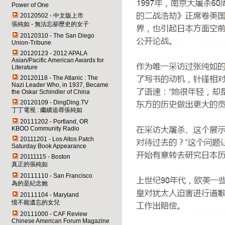
Power of One
20120502 - 中文版上市
張純如 - 無法忘卻歷史的女子
20120310 - The San Diego
Union-Tribune
20120123 - 2012 APALA
Asian/Pacific American Awards for
Literature
20120118 - The Atlanic : The
Nazi Leader Who, in 1937, Became
the Oskar Schindler of China
20120109 - DingDing.TV
丁丁電視 : 繼續追尋張純如
20111202 - Portland, OR
KBOO Community Radio
20111201 - Los Altos Patch
Saturday Book Appearance
20111115 - Boston
真正的張純如
20111110 - San Francisco
為的是紀念她
20111104 - Maryland
憶不能遺忘的女兒
20111000 - CAF Review
Chinese American Forum Magazine