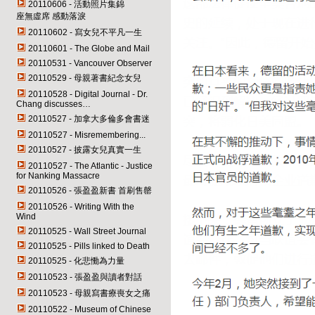
20110606 - 活動照片集錦
座無虛席 感動落淚
20110602 - 寫女兒不平凡一生
20110601 - The Globe and Mail
20110531 - Vancouver Observer
20110529 - 母親著書紀念女兒
20110528 - Digital Journal - Dr.
Chang discusses…
20110527 - 加拿大多倫多會書迷
20110527 - Misremembering...
20110527 - 披露女兒真實一生
20110527 - The Atlantic - Justice
for Nanking Massacre
20110526 - 張盈盈新書 首刷售罄
20110526 - Writing With the
Wind
20110525 - Wall Street Journal
20110525 - Pills linked to Death
20110525 - 化悲慟為力量
20110523 - 張盈盈與讀者對話
20110523 - 母親寫書療喪女之痛
20110522 - Museum of Chinese