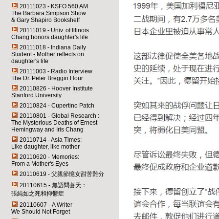
20111023 - KSFO 560 AM
The Barbara Simpson Show
& Gary Shapiro Bookshelf
20111019 - Univ. of Illinois
Chang honors daughter's life
20111018 - Indiana Daily
Student - Mother reflects on
daughter's life
20111003 - Radio Interview
The Dr. Peter Breggin Hour
20110826 - Hoover Institute
Stanford University
20110824 - Cupertino Patch
20110801 - Global Research :
The Mysterious Deaths of Ernest
Hemingway and Iris Chang
20110714 - Asia Times:
Like daughter, like mother
20110620 - Memories:
From a Mother's Eyes
20110619 - 父親節憶女甜苦難分
20110615 - 無語問蒼天：
張純如之死和抑鬱症
20110607 - A Writer
We Should Not Forget