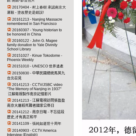
館"開館-影音照片
20170404 - 村上春樹 承認南京大
屠殺 - 塗改歷史是錯誤!
20161213 - Nanjing Massacre
remembered in San Francisco
20160307 - Young historian to
be honored in China
20160122 - John G. Magee
family donation to Yale Divinity
School Library
20151027 - Kinue Tokodome -
Phoenix Weekly
20151010 - UNESCO 世界遺產
20150830 -
中華民國總統馬英九
台北召見
20141213 -
CCTV/JSBC
video
"
The Memory of Nanjing in 1937
"
江蘇衛視製作南京記憶影片
20141213 -
江蘇電視訪問張盈盈
南京大屠殺死難者國家公祭日
20141212 -
南京日報 - 不忘這段
歷史,才有真正和平
20141109 - 張純如逝世十周年
20140903 - CCTV America
Interview (English)