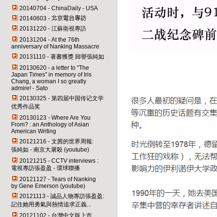
20140704 -
ChinaDaily
-
USA
20140603 -
北京電台專訪
20131220 - 江蘇衛視專訪
20131204 - At the 76th
anniversary of Nanking Massacre
20131110 - 著書獲獎 歸譽張純如
20130620 - a letter to "The
Japan Times" in memory of Iris
Chang, a woman I so greatly
admire! - Sato
20130325 - 第四届中国传记文学
优秀作品奖
20130123 - Where Are You
From? : an Anthology of Asian
American Writing
20121216 - 文茜的世界周報:
張純如 - 南京大屠殺 (youtube)
20121215 - CCTV interviews :
電視專訪張盈盈 - 環球聯播
20121127 - Tears of Nanking
by Gene Emerson (youtube)
20121113 - 誠品人物專訪張盈盈:
記住她用勇氣與熱情追求正義...
20121102 - 台灣中文版上市