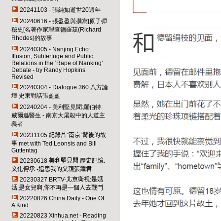
20241103 - 張純如逝世20週年
20240616 - 張盈盈與撰寫[原子彈
秘史[名著作家理查德羅茲(Richard
Rhodes)的故事
20240305 - Nanjing Echo:
Illusion, Subterfuge and Public
Relations in the ‘Rape of Nanking’
Debate - by Randy Hopkins
Revised
20240304 - Dialogue 360
八方論
壇 史東對話張盈盈
20240204 - 美利堅見聞:羅伯特.
威爾遜醫生 - 南京大屠殺中的人道主
義者
20231105
紀錄片”南京”背後的故
事 met with Ted Leonsis and Bill
Guttentag
20230618
美利堅見聞 歷史記憶.
文化傳承 -追思我的父親張鐵君
20230327 BRTV-
北京衛視:是媽
媽,是女兒啊,你不再是一個人去戰鬥
20220826 China Daily - One Of
A Kind
20220823 Xinhua.net - Reading