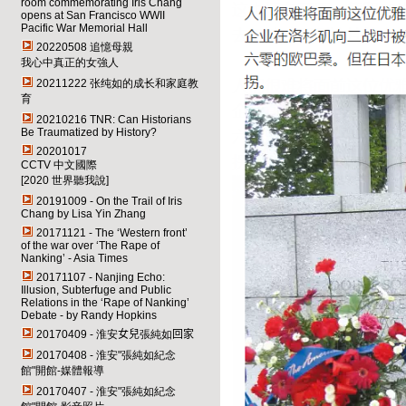
room commemorating Iris Chang
opens at San Francisco WWII
Pacific War Memorial Hall
20220508 追憶母親
我心中真正的女強人
20211222 张纯如的成长和家庭教
育
20210216 TNR: Can Historians
Be Traumatized by History
?
20201017
CCTV 中文國際
[2020 世界聽我說]
20191009 - On the Trail of Iris
Chang by Lisa Yin Zhang
20171121 - The ‘Western front’
of the war over ‘The Rape of
Nanking’ - Asia Times
20171107 - Nanjing Echo:
Illusion, Subterfuge and Public
Relations in the ‘Rape of Nanking’
Debate - by Randy Hopkins
20170409 - 淮安
女兒
張純如
回家
20170408 - 淮安"張純如紀念
館"開館-媒體報導
20170407 - 淮安"張純如紀念