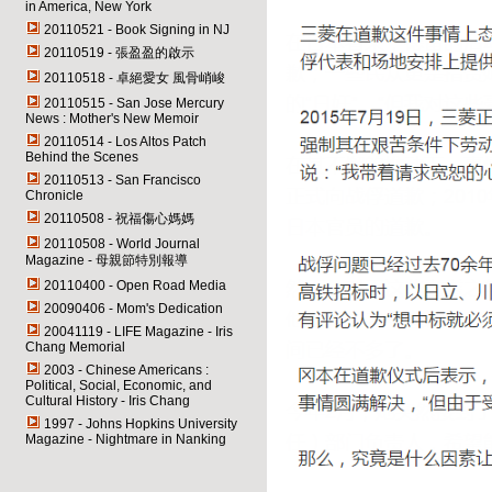
in America, New York
20110521 - Book Signing in NJ
20110519 - 張盈盈的啟示
20110518 - 卓絕愛女 風骨峭峻
20110515 - San Jose Mercury
News : Mother's New Memoir
20110514 - Los Altos Patch
Behind the Scenes
20110513 - San Francisco
Chronicle
20110508 - 祝福傷心媽媽
20110508 - World Journal
Magazine - 母親節特別報導
20110400 - Open Road Media
20090406 - Mom's Dedication
20041119 - LIFE Magazine - Iris
Chang Memorial
2003 - Chinese Americans :
Political, Social, Economic, and
Cultural History - Iris Chang
1997 - Johns Hopkins University
Magazine - Nightmare in Nanking