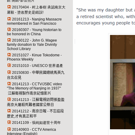
館"開館-影音照片
20170404 - 村上春樹 承認南京大
屠殺 - 塗改歷史是錯誤!
20161213 - Nanjing Massacre
remembered in San Francisco
20160307 - Young historian to
be honored in China
20160122 - John G. Magee
family donation to Yale Divinity
School Library
20151027 - Kinue Tokodome -
Phoenix Weekly
20151010 - UNESCO 世界遺產
20150830 -
中華民國總統馬英九
台北召見
20141213 -
CCTV/JSBC
video
"
The Memory of Nanjing in 1937
"
江蘇衛視製作南京記憶影片
20141213 -
江蘇電視訪問張盈盈
南京大屠殺死難者國家公祭日
20141212 -
南京日報 - 不忘這段
歷史,才有真正和平
20141109 - 張純如逝世十周年
20140903 - CCTV America
Interview (English)