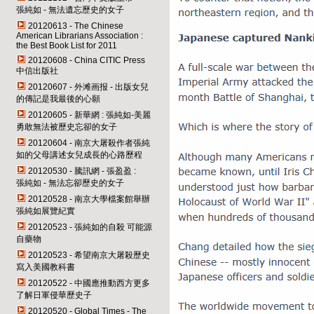
張純如 - 無法遺忘歷史的女子
20120613 - The Chinese
American Librarians Association :
the Best Book List for 2011
20120608 - China CITIC Press
中信出版社
20120607 - 外滩画报 - 出版女兒
的傳記是我最後的心願
20120605 - 新華網 : 張純如-美麗
勇敢無法被歷史忘卻的女子
20120604 - 南京大屠殺作者張純
如的父母講述女兒成長的心路歷程
20120530 - 騰訊網 - 張盈盈 :
張純如 - 無法忘卻歷史的女子
20120528 - 南京大學檔案館舉辦
張純如展覽紀實
20120523 - 張純如的自殺 可能源
自藥物
20120523 - 希望南京大屠殺歷史
寫入美國教科書
20120522 - 中國應推動西方更多
了解日軍侵華歷史子
20120520 - Global Times - The