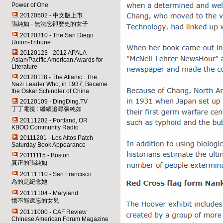
Power of One
20120502 - 中文版上市
張純如 - 無法忘卻歷史的女子
20120310 - The San Diego
Union-Tribune
20120123 - 2012 APALA
Asian/Pacific American Awards for
Literature
20120118 - The Atlanic : The
Nazi Leader Who, in 1937, Became
the Oskar Schindler of China
20120109 - DingDing.TV
丁丁電視 : 繼續追尋張純如
20111202 - Portland, OR
KBOO Community Radio
20111201 - Los Altos Patch
Saturday Book Appearance
20111115 - Boston
真正的張純如
20111110 - San Francisco
為的是紀念她
20111104 - Maryland
憶不能遺忘的女兒
20111000 - CAF Review
Chinese American Forum Magazine