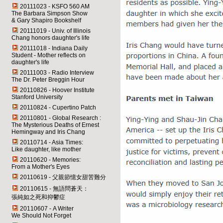
20111023 - KSFO 560 AM
The Barbara Simpson Show
& Gary Shapiro Bookshelf
20111019 - Univ. of Illinois
Chang honors daughter's life
20111018 - Indiana Daily
Student - Mother reflects on
daughter's life
20111003 - Radio Interview
The Dr. Peter Breggin Hour
20110826 - Hoover Institute
Stanford University
20110824 - Cupertino Patch
20110801 - Global Research :
The Mysterious Deaths of Ernest
Hemingway and Iris Chang
20110714 - Asia Times:
Like daughter, like mother
20110620 - Memories:
From a Mother's Eyes
20110619 - 父親節憶女甜苦難分
20110615 - 無語問蒼天：
張純如之死和抑鬱症
20110607 - A Writer
We Should Not Forget