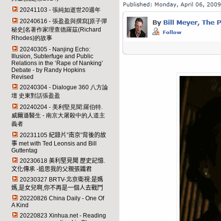
20241103 - 張純如逝世20週年
20240616 - 張盈盈與撰寫[原子彈
秘史[名著作家理查德羅茲(Richard
Rhodes)的故事
20240305 - Nanjing Echo:
Illusion, Subterfuge and Public
Relations in the ‘Rape of Nanking’
Debate - by Randy Hopkins
Revised
20240304 - Dialogue 360
八方論
壇 史東對話張盈盈
20240204 - 美利堅見聞:羅伯特.
威爾遜醫生 - 南京大屠殺中的人道主
義者
20231105
紀錄片”南京”背後的故
事 met with Ted Leonsis and Bill
Guttentag
20230618
美利堅見聞 歷史記憶.
文化傳承 -追思我的父親張鐵君
20230327 BRTV-
北京衛視:是媽
媽,是女兒啊,你不再是一個人去戰鬥
20220826 China Daily - One Of
A Kind
20220823 Xinhua.net - Reading