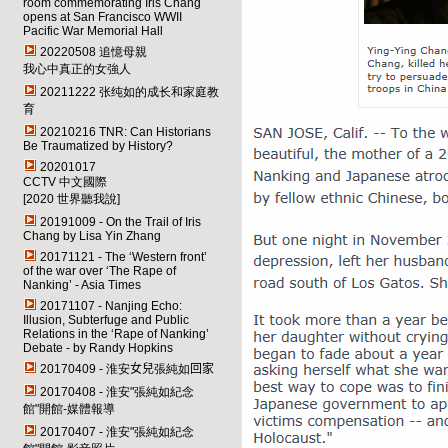
room commemorating Iris Chang
opens at San Francisco WWII
Pacific War Memorial Hall
20220508 追憶母親
我心中真正的女強人
20211222 张纯如的成长和家庭教
育
20210216 TNR: Can Historians
Be Traumatized by History
?
20201017
CCTV 中文國際
[2020 世界聽我說]
20191009 - On the Trail of Iris
Chang by Lisa Yin Zhang
20171121 - The ‘Western front’
of the war over ‘The Rape of
Nanking’ - Asia Times
20171107 - Nanjing Echo:
Illusion, Subterfuge and Public
Relations in the ‘Rape of Nanking’
Debate - by Randy Hopkins
20170409 - 淮安
女兒
張純如
回家
20170408 - 淮安"張純如紀念
館"開館-媒體報導
20170407 - 淮安"張純如紀念