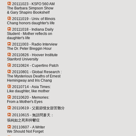
20111023 - KSFO 560 AM
The Barbara Simpson Show
& Gary Shapiro Bookshelf
20111019 - Univ. of Illinois
Chang honors daughter's life
20111018 - Indiana Daily
Student - Mother reflects on
daughter's life
20111003 - Radio Interview
The Dr. Peter Breggin Hour
20110826 - Hoover Institute
Stanford University
20110824 - Cupertino Patch
20110801 - Global Research :
The Mysterious Deaths of Ernest
Hemingway and Iris Chang
20110714 - Asia Times:
Like daughter, like mother
20110620 - Memories:
From a Mother's Eyes
20110619 - 父親節憶女甜苦難分
20110615 - 無語問蒼天：
張純如之死和抑鬱症
20110607 - A Writer
We Should Not Forget