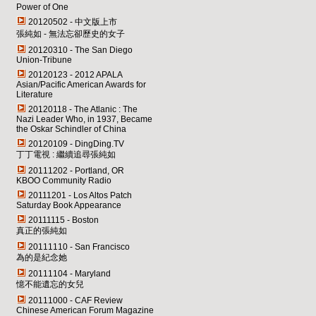
Power of One
20120502 - 中文版上市
張純如 - 無法忘卻歷史的女子
20120310 - The San Diego
Union-Tribune
20120123 - 2012 APALA
Asian/Pacific American Awards for
Literature
20120118 - The Atlanic : The
Nazi Leader Who, in 1937, Became
the Oskar Schindler of China
20120109 - DingDing.TV
丁丁電視 : 繼續追尋張純如
20111202 - Portland, OR
KBOO Community Radio
20111201 - Los Altos Patch
Saturday Book Appearance
20111115 - Boston
真正的張純如
20111110 - San Francisco
為的是紀念她
20111104 - Maryland
憶不能遺忘的女兒
20111000 - CAF Review
Chinese American Forum Magazine