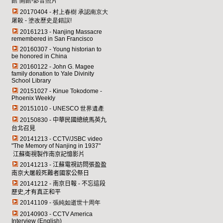
館"開館-影音照片
20170404 - 村上春樹 承認南京大
屠殺 - 塗改歷史是錯誤!
20161213 - Nanjing Massacre
remembered in San Francisco
20160307 - Young historian to
be honored in China
20160122 - John G. Magee
family donation to Yale Divinity
School Library
20151027 - Kinue Tokodome -
Phoenix Weekly
20151010 - UNESCO 世界遺產
20150830 -
中華民國總統馬英九
台北召見
20141213 -
CCTV/JSBC
video
"
The Memory of Nanjing in 1937
"
江蘇衛視製作南京記憶影片
20141213 -
江蘇電視訪問張盈盈
南京大屠殺死難者國家公祭日
20141212 -
南京日報 - 不忘這段
歷史,才有真正和平
20141109 - 張純如逝世十周年
20140903 - CCTV America
Interview (English)