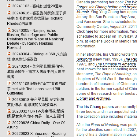
20241103 - 張純如逝世20週年
20240616 - 張盈盈與撰寫[原子彈
秘史[名著作家理查德羅茲(Richard
Rhodes)的故事
20240305 - Nanjing Echo:
Illusion, Subterfuge and Public
Relations in the ‘Rape of Nanking’
Debate - by Randy Hopkins
Revised
20240304 - Dialogue 360
八方論
壇 史東對話張盈盈
20240204 - 美利堅見聞:羅伯特.
威爾遜醫生 - 南京大屠殺中的人道主
義者
20231105
紀錄片”南京”背後的故
事 met with Ted Leonsis and Bill
Guttentag
20230618
美利堅見聞 歷史記憶.
文化傳承 -追思我的父親張鐵君
20230327 BRTV-
北京衛視:是媽
媽,是女兒啊,你不再是一個人去戰鬥
20220826 China Daily - One Of
A Kind
20220823 Xinhua.net - Reading