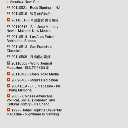
in America, New York
20110521 - Book Signing in NJ
20110519 - 張盈盈的啟示
20110518 - 卓絕愛女 風骨峭峻
20110515 - San Jose Mercury
News : Mother's New Memoir
20110514 - Los Altos Patch
Behind the Scenes
20110513 - San Francisco
Chronicle
20110508 - 祝福傷心媽媽
20110508 - World Journal
Magazine - 母親節特別報導
20110400 - Open Road Media
20090406 - Mom's Dedication
20041119 - LIFE Magazine - Iris
Chang Memorial
2003 - Chinese Americans :
Political, Social, Economic, and
Cultural History - Iris Chang
1997 - Johns Hopkins University
Magazine - Nightmare in Nanking