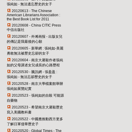
張純如 - 無法遺忘歷史的女子
20120613 - The Chinese
American Librarians Association :
the Best Book List for 2011
20120608 - China CITIC Press
中信出版社
20120607 - 外滩画报 - 出版女兒
的傳記是我最後的心願
20120605 - 新華網 : 張純如-美麗
勇敢無法被歷史忘卻的女子
20120604 - 南京大屠殺作者張純
如的父母講述女兒成長的心路歷程
20120530 - 騰訊網 - 張盈盈 :
張純如 - 無法忘卻歷史的女子
20120528 - 南京大學檔案館舉辦
張純如展覽紀實
20120523 - 張純如的自殺 可能源
自藥物
20120523 - 希望南京大屠殺歷史
寫入美國教科書
20120522 - 中國應推動西方更多
了解日軍侵華歷史子
20120520 - Global Times - The