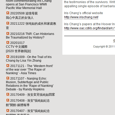
room commemorating Iris Chang
opens at San Francisco WWII
Pacific War Memorial Hall
20220508 追憶母親
我心中真正的女強人
20211222 张纯如的成长和家庭教
育
20210216 TNR: Can Historians
Be Traumatized by History
?
20201017
CCTV 中文國際
[2020 世界聽我說]
20191009 - On the Trail of Iris
Chang by Lisa Yin Zhang
20171121 - The ‘Western front’
of the war over ‘The Rape of
Nanking’ - Asia Times
20171107 - Nanjing Echo:
Illusion, Subterfuge and Public
Relations in the ‘Rape of Nanking’
Debate - by Randy Hopkins
20170409 - 淮安
女兒
張純如
回家
20170408 - 淮安"張純如紀念
館"開館-媒體報導
20170407 - 淮安"張純如紀念